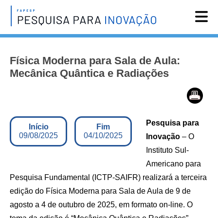
Reportagens
Física Moderna para Sala de Aula:
Notícias
Mecânica Quântica e Radiações
Agenda
Vídeos
Assine
Pesquisa para
Início
Fim
English
09/08/2025
04/10/2025
Inovação
– O
Instituto Sul-
Americano para
Pesquisa Fundamental (ICTP-SAIFR) realizará a terceira
edição do Física Moderna para Sala de Aula de 9 de
agosto a 4 de outubro de 2025, em formato on-line. O