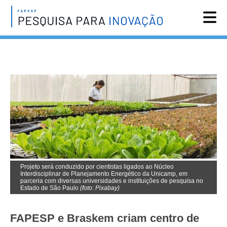
Reportagens
Notícias
Agenda
Vídeos
Assine
English
Projeto será conduzido por cientistas ligados ao Núcleo
Interdisciplinar de Planejamento Energético da Unicamp, em
parceria com diversas universidades e instituições de pesquisa no
Estado de São Paulo
(foto: Pixabay)
FAPESP e Braskem criam centro de