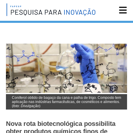
Reportagens
Notícias
Agenda
Vídeos
Assine
English
Coniferol obtido de bagaço da cana e palha de trigo. Composto tem
aplicação nas indústrias farmacêuticas, de cosméticos e alimentos.
(
foto: Divulgação
)
Nova rota biotecnológica possibilita
obter produtos químicos finos de