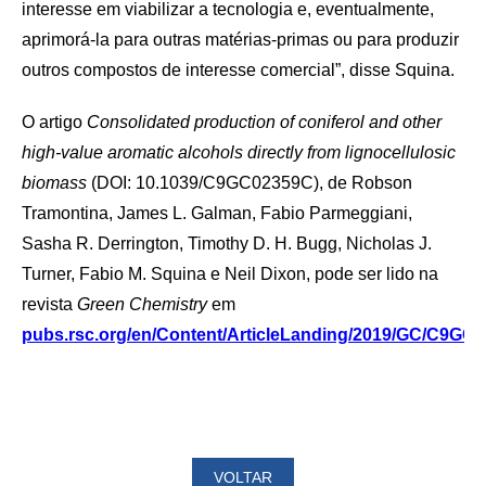
interesse em viabilizar a tecnologia e, eventualmente,
aprimorá-la para outras matérias-primas ou para produzir
outros compostos de interesse comercial”, disse Squina.
O artigo
Consolidated production of coniferol and other
high-value aromatic alcohols directly from lignocellulosic
biomass
(DOI: 10.1039/C9GC02359C), de Robson
Tramontina, James L. Galman, Fabio Parmeggiani,
Sasha R. Derrington, Timothy D. H. Bugg, Nicholas J.
Turner, Fabio M. Squina e Neil Dixon, pode ser lido na
revista
Green Chemistry
em
pubs.rsc.org/en/Content/ArticleLanding/2019/GC/C9GC
VOLTAR