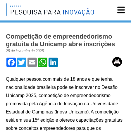
Reportagens
Competição de empreendedorismo
Notícias
gratuita da Unicamp abre inscrições
Agenda
25 de fevereiro de 2025
Vídeos
Facebook
Twitter
Email
WhatsApp
LinkedIn
Assine
Qualquer pessoa com mais de 18 anos e que tenha
English
nacionalidade brasileira pode se inscrever no Desafio
Unicamp 2025, competição de empreendedorismo
promovida pela Agência de Inovação da Universidade
Estadual de Campinas (Inova Unicamp). A competição
está em sua 15ª edição e oferece capacitações gratuitas
sobre conceitos empreendedores para que os