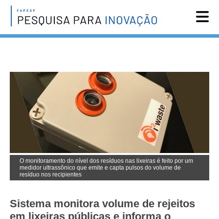
Reportagens
Notícias
Agenda
Vídeos
Assine
English
O monitoramento do nível dos resíduos nas lixeiras é feito por um
medidor ultrassônico que emite e capta pulsos do volume de
resíduo nos recipientes
Sistema monitora volume de rejeitos
em lixeiras públicas e informa o