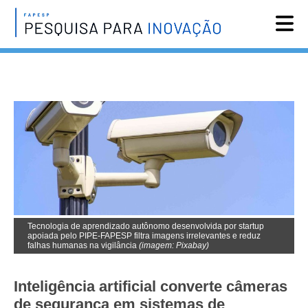
Reportagens
Notícias
Agenda
Vídeos
Assine
English
Tecnologia de aprendizado autônomo desenvolvida por startup
apoiada pelo PIPE-FAPESP filtra imagens irrelevantes e reduz
falhas humanas na vigilância
(imagem: Pixabay)
Inteligência artificial converte câmeras
de segurança em sistemas de