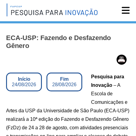
Reportagens
ECA-USP: Fazendo e Desfazendo
Notícias
Gênero
Agenda
Vídeos
Assine
Pesquisa para
Início
Fim
English
24/08/2026
28/08/2026
Inovação
– A
Escola de
Comunicações e
Artes da USP da Universidade de São Paulo (ECA-USP)
realizará a 10ª edição do Fazendo e Desfazendo Gênero
(FzDz) de 24 a 28 de agosto, com atividades presenciais