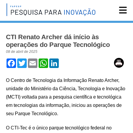
Reportagens
CTI Renato Archer dá início às
Notícias
operações do Parque Tecnológico
Agenda
08 de abril de 2025
Vídeos
Facebook
Twitter
Email
WhatsApp
LinkedIn
Assine
O Centro de Tecnologia da Informação Renato Archer,
English
unidade do Ministério da Ciência, Tecnologia e Inovação
(MCTI) voltada para a pesquisa científica e tecnológica
em tecnologias da informação, iniciou as operações de
seu Parque Tecnológico.
O CTI-Tec é o único parque tecnológico federal no