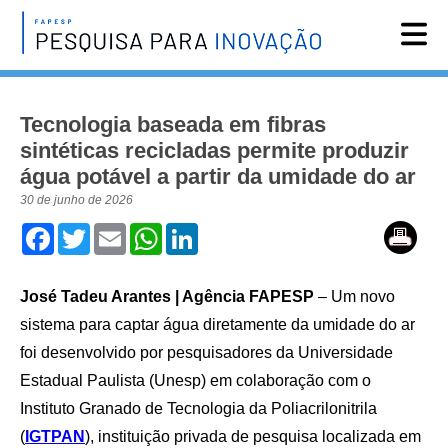
Reportagens
Tecnologia baseada em fibras
Notícias
sintéticas recicladas permite produzir
Agenda
água potável a partir da umidade do ar
Vídeos
30 de junho de 2026
Facebook
Twitter
Email
WhatsApp
LinkedIn
Assine
English
José Tadeu Arantes | Agência FAPESP
– Um novo
sistema para captar água diretamente da umidade do ar
foi desenvolvido por pesquisadores da Universidade
Estadual Paulista (Unesp) em colaboração com o
Instituto Granado de Tecnologia da Poliacrilonitrila
(
IGTPAN
), instituição privada de pesquisa localizada em