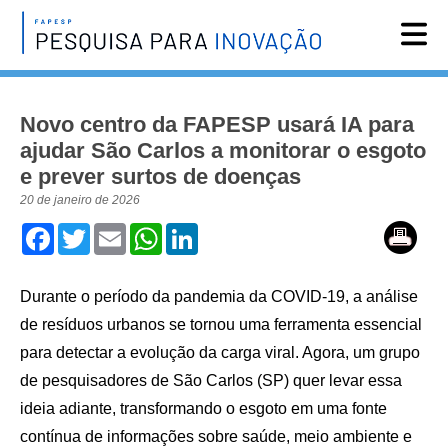
Reportagens
Novo centro da FAPESP usará IA para
Notícias
ajudar São Carlos a monitorar o esgoto
Agenda
e prever surtos de doenças
Vídeos
20 de janeiro de 2026
Facebook
Twitter
Email
WhatsApp
LinkedIn
Assine
English
Durante o período da pandemia da COVID-19, a análise
de resíduos urbanos se tornou uma ferramenta essencial
para detectar a evolução da carga viral. Agora, um grupo
de pesquisadores de São Carlos (SP) quer levar essa
ideia adiante, transformando o esgoto em uma fonte
contínua de informações sobre saúde, meio ambiente e