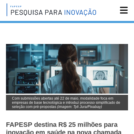
Reportagens
Notícias
Agenda
Vídeos
Assine
English
Com submissões abertas até 22 de maio, modalidade foca em
empresas de base tecnológica e introduz processo simplificado de
seleção com pré-propostas
(imagem: Tyli Jura/Pixabay)
FAPESP destina R$ 25 milhões para
inovação em saúde na nova chamada